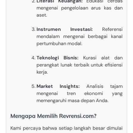
Literasi Keuangan:
Edukasi cerdas
mengenai pengelolaan arus kas dan
aset.
Instrumen Investasi:
Referensi
mendalam mengenai berbagai kanal
pertumbuhan modal.
Teknologi Bisnis:
Kurasi alat dan
perangkat lunak terbaik untuk efisiensi
kerja.
Market Insights:
Analisis tajam
mengenai tren ekonomi yang
memengaruhi masa depan Anda.
Mengapa Memilih Revrensi.com?
Kami percaya bahwa setiap langkah besar dimulai