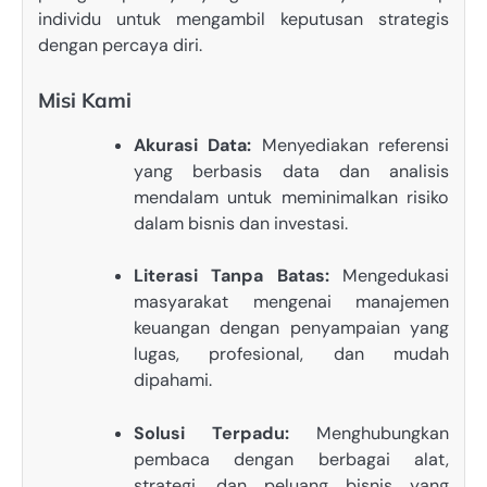
individu untuk mengambil keputusan strategis
dengan percaya diri.
Misi Kami
Akurasi Data:
Menyediakan referensi
yang berbasis data dan analisis
mendalam untuk meminimalkan risiko
dalam bisnis dan investasi.
Literasi Tanpa Batas:
Mengedukasi
masyarakat mengenai manajemen
keuangan dengan penyampaian yang
lugas, profesional, dan mudah
dipahami.
Solusi Terpadu:
Menghubungkan
pembaca dengan berbagai alat,
strategi, dan peluang bisnis yang